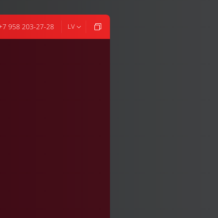
+7 958 203-27-28
LV
Šodien
DARBA LAIKS:
12:00 - 00:00
2:00
23:00
00:00