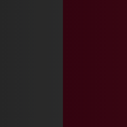
RA’MEN LAND Большая Серпух
23 мастер-классы и комнаты
Москва
Цветной бульвар 21с7
Москва
Мясницкая 11
Москва