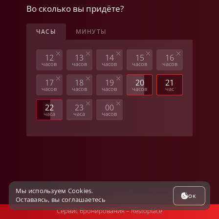
23 мастер-классы и комнаты
Во сколько вы придёте?
Москва
ЧАСЫ
МИНУТЫ
Цветной бульвар 21с7
Москва
12
13
14
15
16
часов
часов
часов
часов
часов
Мясницкая 11
Москва
17
18
19
20
21
часов
часов
часов
часов
час
22
23
00
часа
часа
часов
Мы используем Cookies.
OK
Оставаясь, вы соглашаетесь
Сервис бронирования –
Restoplace