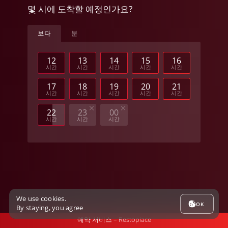
23 мастер-классы и комнаты
몇 시에 도착할 예정인가요?
Москва
보다
분
Цветной бульвар 21с7
Москва
12
13
14
15
16
시간
시간
시간
시간
시간
Мясницкая 11
Москва
17
18
19
20
21
시간
시간
시간
시간
시간
22
23
00
시간
시간
시간
We use cookies.
OK
By staying, you agree
예약 서비스 –
Restoplace