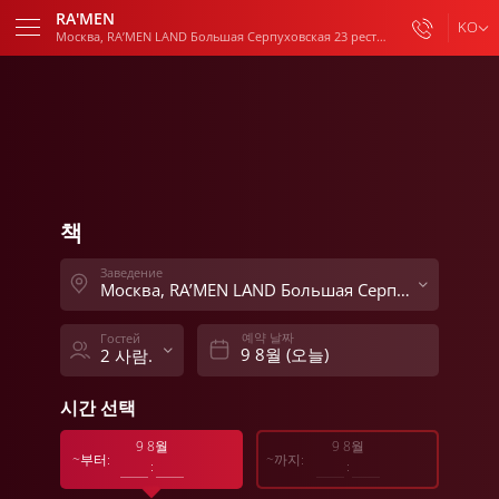
RA'MEN
KO
Москва, RA’MEN LAND Большая Серпуховская 23 ресторан
예약하기
오늘
뒤로
12:00
~부터
4й Сыромятнический переулок 1с3
Москва
12:00
13:00
14:00
15:00
책
Пятницкая 45
Москва
Заведение
Москва, RA’MEN LAND Большая Серпуховская 23 ресторан
RA’MEN LAND Большая Серпуховская
23 ресторан
예약 날짜
Гостей
Москва
2 사람.
Бауманская 56/17
시간 선택
Москва
9 8월
9 8월
~부터:
~까지:
:
:
RA’MEN LAND Большая Серпуховская